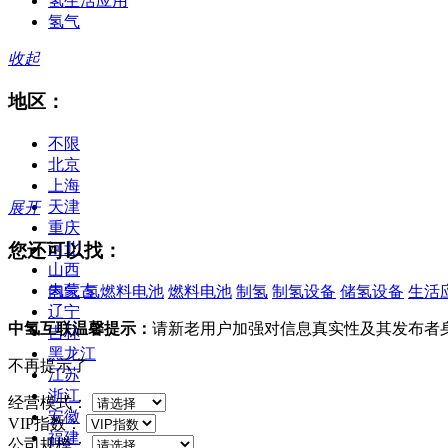
氢生活应用
氢气
收起
地区：
不限
北京
上海
天津
展开
重庆
您还可以找：
河北
山西
内蒙古
氢气
氢燃料电池
燃料电池
制氢
制氢设备
储氢设备
生活
辽宁
中氢互联温馨提示：
请新老用户加强对信息真实性及其发布者
吉林
黑龙江
不再提示了
江苏
浙江
经营模式：
安徽
VIP指数：
福建
公司规模：