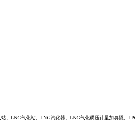
气站、LNG气化站、LNG汽化器、LNG气化调压计量加臭撬、LP