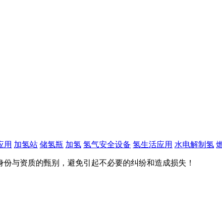
应用
加氢站
储氢瓶
加氢
氢气安全设备
氢生活应用
水电解制氢
身份与资质的甄别，避免引起不必要的纠纷和造成损失！