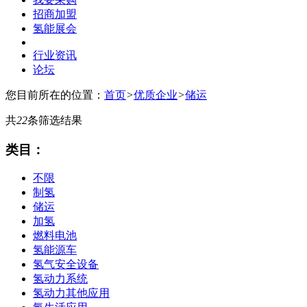
招商加盟
氢能展会
行业资讯
论坛
您目前所在的位置：
首页
>
优质企业
>
储运
共
22
条筛选结果
类目：
不限
制氢
储运
加氢
燃料电池
氢能源车
氢气安全设备
氢动力系统
氢动力其他应用