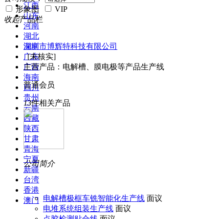
江西
形象图
VIP
山东
收起
产品栏
河南
湖北
湖南
深圳市博辉特科技有限公司
广东
[未核实]
广西
主营产品：电解槽、膜电极等产品生产线
海南
普通会员
四川
贵州
13
件相关产品
云南
西藏
陕西
甘肃
青海
宁夏
公司简介
新疆
台湾
香港
电解槽极框车铣智能化生产线
面议
澳门
电堆系统组装生产线
面议
点胶检测贴合线
面议