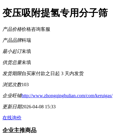
变压吸附提氢专用分子筛
产品价格
价格咨询客服
产品品牌
科瑞
最小起订
未填
供货总量
未填
发货期限
自买家付款之日起
3
天内发货
浏览次数
103
企业旺铺
http://www.zhongqinghulian.com/com/keruigas/
更新日期
2026-04-08 15:33
在线询价
企业主推商品