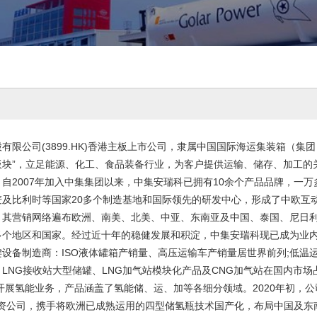
有限公司(3899.HK)香港主板上市公司，隶属中国国际海运集装箱（集团
板块”，立足能源、化工、食品装备行业，为客户提供运输、储存、加工的
自2007年加入中集集团以来，中集安瑞科已拥有10余个产品品牌，一
麦及比利时等国家20多个制造基地和国际领先的研发中心，形成了中欧互
。其营销网络遍布欧洲、南美、北美、中亚、东南亚及中国、泰国、尼日
多个地区和国家。经过近十年的稳健发展和积淀，中集安瑞科现已成为业
设备制造商：ISO液体罐箱产销量、高压运输车产销量居世界前列;低温
LNG接收站大型储罐、LNG加气站模块化产品及CNG加气站在国内市
起开展氢能业务，产品涵盖了氢能储、运、加等各细分领域。2020年初，公司
立合资公司，携手将欧洲已成熟运用的四型储氢瓶技术国产化，布局中国及