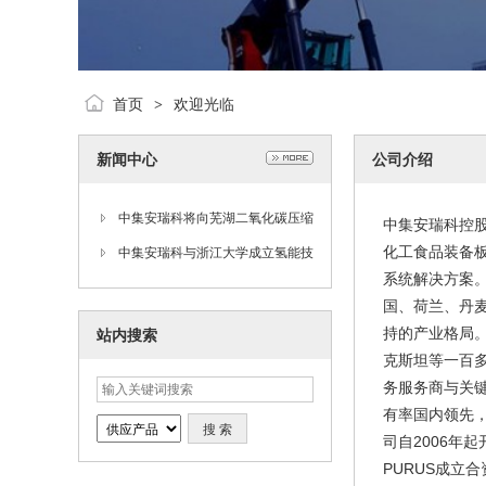
首页
欢迎光临
>
新闻中心
公司介绍
中集安瑞科将向芜湖二氧化碳压缩
中集安瑞科控股
化工食品装备
储能项目批量提供储能容器
中集安瑞科与浙江大学成立氢能技
系统解决方案。
术联合研发中心
国、荷兰、丹
持的产业格局
站内搜索
克斯坦等一百
务服务商与关键
有率国内领先，
司自2006年
PURUS成