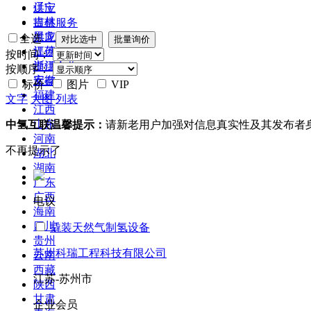
辽宁
供应
吉林
提供服务
黑龙江
供应二手
全选
江苏
提供加工
按时间：
浙江
提供合作
按顺序：
安徽
库存
标价
图片
VIP
福建
文字
大图
列表
江西
山东
中氢互联温馨提示：
请新老用户加强对信息真实性及其发布者
河南
不再提示了
湖北
湖南
广东
广西
电议
海南
四川
撬装天然气制氢设备
贵州
苏州科瑞工程科技有限公司
云南
西藏
江苏-苏州市
陕西
甘肃
企业会员