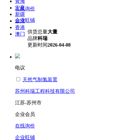
青海
宁夏
在线询价
新疆
企业旺铺
台湾
香港
供货总量
大量
澳门
品牌
科瑞
更新时间
2026-04-08
电议
天然气制氢装置
苏州科瑞工程科技有限公司
江苏-苏州市
企业会员
在线询价
企业旺铺