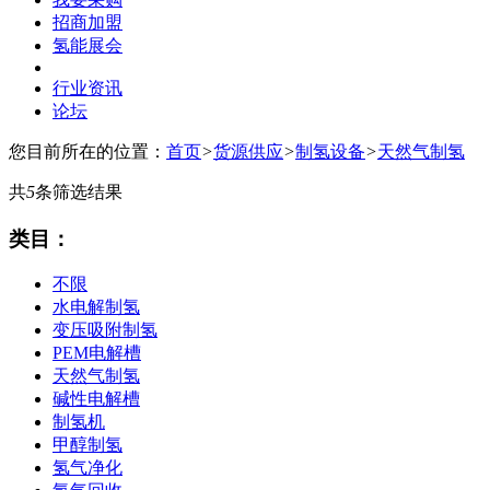
招商加盟
氢能展会
行业资讯
论坛
您目前所在的位置：
首页
>
货源供应
>
制氢设备
>
天然气制氢
共
5
条筛选结果
类目：
不限
水电解制氢
变压吸附制氢
PEM电解槽
天然气制氢
碱性电解槽
制氢机
甲醇制氢
氢气净化