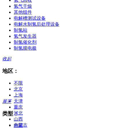
氢气回收
氢气干燥
其他组件
电解槽测试设备
电解水制氢后处理设备
制氢站
氢气发生器
制氢催化剂
制氢膜电极
收起
地区：
不限
北京
上海
天津
展开
重庆
类型：
河北
山西
内蒙古
全部