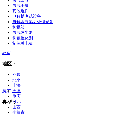
氢气回收
氢气干燥
其他组件
电解槽测试设备
电解水制氢后处理设备
制氢站
氢气发生器
制氢催化剂
制氢膜电极
收起
地区：
不限
北京
上海
天津
展开
重庆
类型：
河北
山西
内蒙古
全部