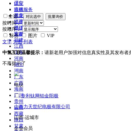
辽宁
供应
吉林
提供服务
黑龙江
供应二手
全选
江苏
提供加工
按时间：
浙江
提供合作
按顺序：
安徽
库存
标价
图片
VIP
福建
文字
大图
列表
江西
山东
中氢互联温馨提示：
请新老用户加强对信息真实性及其发布者
河南
不再提示了
湖北
湖南
广东
广西
电议
海南
四川
专利钛网铂金阳极
贵州
山西力天世纪电极有限公司
云南
西藏
山西-运城市
陕西
甘肃
企业会员