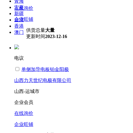
青海
宁夏
在线询价
新疆
企业旺铺
台湾
香港
供货总量
大量
澳门
更新时间
2023-12-16
电议
单侧加导电板铂金阳极
山西力天世纪电极有限公司
山西-运城市
企业会员
在线询价
企业旺铺