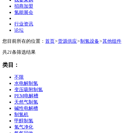
招商加盟
氢能展会
行业资讯
论坛
您目前所在的位置：
首页
>
货源供应
>
制氢设备
>
其他组件
共
21
条筛选结果
类目：
不限
水电解制氢
变压吸附制氢
PEM电解槽
天然气制氢
碱性电解槽
制氢机
甲醇制氢
氢气净化