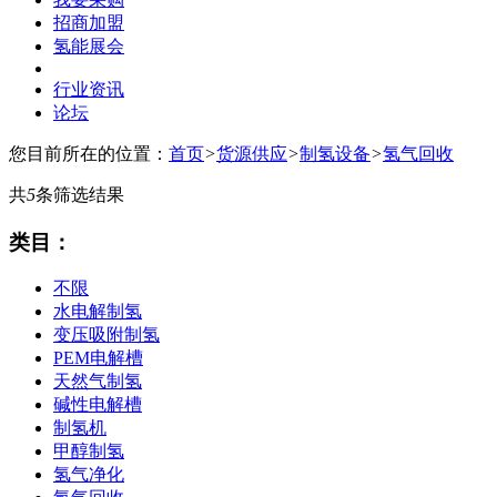
招商加盟
氢能展会
行业资讯
论坛
您目前所在的位置：
首页
>
货源供应
>
制氢设备
>
氢气回收
共
5
条筛选结果
类目：
不限
水电解制氢
变压吸附制氢
PEM电解槽
天然气制氢
碱性电解槽
制氢机
甲醇制氢
氢气净化