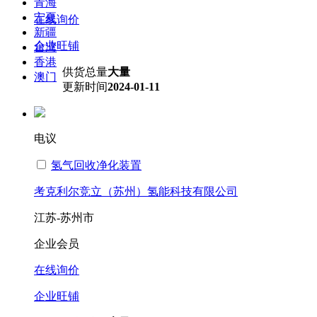
青海
宁夏
在线询价
新疆
企业旺铺
台湾
香港
供货总量
大量
澳门
更新时间
2024-01-11
电议
氢气回收净化装置
考克利尔竞立（苏州）氢能科技有限公司
江苏-苏州市
企业会员
在线询价
企业旺铺