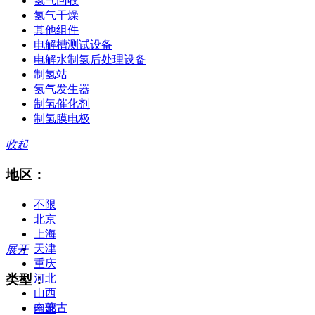
氢气回收
氢气干燥
其他组件
电解槽测试设备
电解水制氢后处理设备
制氢站
氢气发生器
制氢催化剂
制氢膜电极
收起
地区：
不限
北京
上海
天津
展开
重庆
类型：
河北
山西
内蒙古
全部