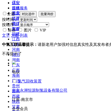
辽宁
供应
吉林
提供服务
黑龙江
供应二手
全选
江苏
提供加工
按时间：
浙江
提供合作
按顺序：
安徽
库存
标价
图片
VIP
福建
文字
大图
列表
江西
山东
中氢互联温馨提示：
请新老用户加强对信息真实性及其发布者
河南
不再提示了
湖北
湖南
广东
广西
电议
海南
四川
氢气回收装置
贵州
南京永洲恒源制氢设备有限公司
云南
西藏
江苏-南京市
陕西
甘肃
企业会员