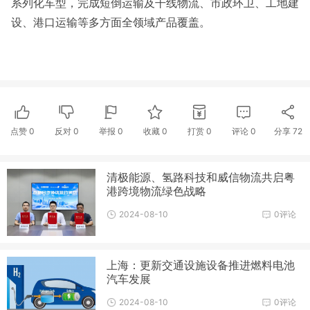
系列化车型，完成短倒运输及干线物流、市政环卫、工地建
设、港口运输等多方面全领域产品覆盖。
点赞
0
反对
0
举报 0
收藏 0
打赏
0
评论
0
分享
72
清极能源、氢路科技和威信物流共启粤
港跨境物流绿色战略
2024-08-10
0评论
上海：更新交通设施设备推进燃料电池
汽车发展
2024-08-10
0评论