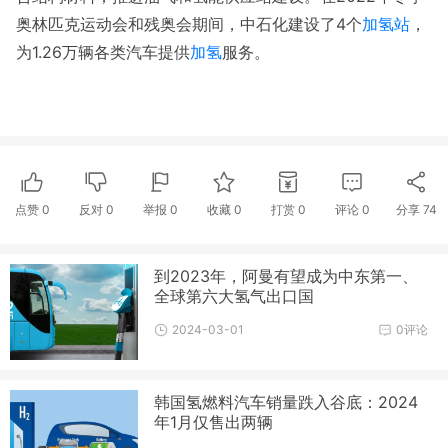
奥林匹克运动会和残奥会期间，中石化建设了4个
加氢站
，
为1.26万辆各类汽车提供
加氢
服务。
点赞
0
反对
0
举报 0
收藏 0
打赏
0
评论
0
分享
74
到2023年，阿曼有望成为中东第一、
全球第六大氢气出口国
2024-03-01
0评论
韩国氢燃料汽车销量跌入谷底：2024
年1月仅售出两辆