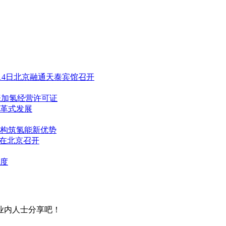
-14日北京融通天泰宾馆召开
张加氢经营许可证
革式发展
构筑氢能新优势
会在北京召开
度
业内人士分享吧！