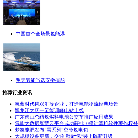
中国首个全场景氢能港
明天氢能当选安徽省船
推荐行业资讯
氢蓝时代携双汇等企业，打造氢能物流经典场景
黑龙江大庆一氢能调峰电站上线
广东佛山总结氢燃料电池公交车推广应用成果
氢能大数据智慧云平台成功获批10项计算机软件著作权
梦氢能源发布“雪系列”空冷氢电包
大规模设备更新，交通运输“氢”装上阵新升级