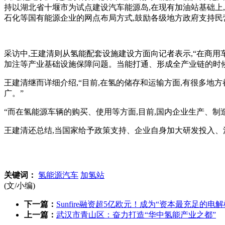
持以湖北省十堰市为试点建设汽车能源岛,在现有加油站基础上
石化等国有能源企业的网点布局方式,鼓励各级地方政府支持民
采访中,王建清则从氢能配套设施建设方面向记者表示,“在商用
加注等产业基础设施保障问题。当能打通、形成全产业链的时候
王建清继而详细介绍,“目前,在氢的储存和运输方面,有很多地
广。”
“而在氢能源车辆的购买、使用等方面,目前,国内企业生产、制
王建清还总结,当国家给予政策支持、企业自身加大研发投入、
关键词：
氢能源汽车
加氢站
(文/小编)
下一篇：
Sunfire融资超5亿欧元！成为“资本最充足的电
上一篇：
武汉市青山区：奋力打造“华中氢能产业之都”