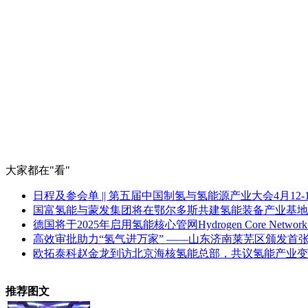
大家都在
"看"
日程及参会单 || 第五届中国制氢与氢能源产业大会4月12
国富氢能与蒙发集团将在鄂尔多斯共建氢能装备产业基地
德国将于2025年启用氢能核心管网Hydrogen Core Networ
高效审批助力“氢气进万家” ——山东济南莱芜区颁发首
欧拓泰科赵金龙到访北京海核氢能总部，共议氢能产业变
推荐图文