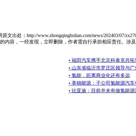
p://www.zhongqinghulian.com/news/202403/
容，一经发现，立即删除，作者需自行承担相应责任。涉及到版权或其
• 福田汽车携手北京科泰克共
• 山东省临沂市罗庄区领导与
• 氢能，距离商业化还有多远
• 美锦能源：子公司氢能源汽车年
• 比亚迪：目前并未有做氢能