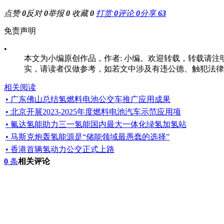
点赞
0
反对
0
举报
0
收藏
0
打赏
0
评论
0
分享
63
免责声明
•
本文为小编原创作品，作者: 小编。欢迎转载，转载请注明原文出处：htt
实，请读者仅做参考，如若文中涉及有违公德、触犯法律的内
相关阅读
• 广东佛山总结氢燃料电池公交车推广应用成果
• 北京开展2023-2025年度燃料电池汽车示范应用项
• 氟达氢能助力三一氢能国内最大一体化绿氢加氢站
• 马斯克炮轰氢能源是“储能领域最愚蠢的选择”
• 香港首辆氢动力公交正式上路
0
条
相关评论