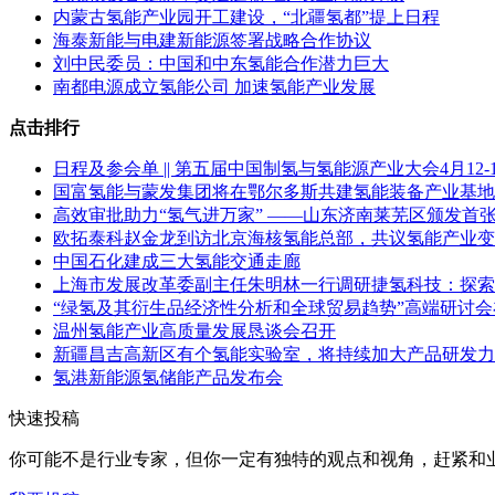
内蒙古氢能产业园开工建设，“北疆氢都”提上日程
海泰新能与电建新能源签署战略合作协议
刘中民委员：中国和中东氢能合作潜力巨大
南都电源成立氢能公司 加速氢能产业发展
点击排行
日程及参会单 || 第五届中国制氢与氢能源产业大会4月12
国富氢能与蒙发集团将在鄂尔多斯共建氢能装备产业基地
高效审批助力“氢气进万家” ——山东济南莱芜区颁发首
欧拓泰科赵金龙到访北京海核氢能总部，共议氢能产业变
中国石化建成三大氢能交通走廊
上海市发展改革委副主任朱明林一行调研捷氢科技：探索
“绿氢及其衍生品经济性分析和全球贸易趋势”高端研讨
温州氢能产业高质量发展恳谈会召开
新疆昌吉高新区有个氢能实验室，将持续加大产品研发力
氢港新能源氢储能产品发布会
快速投稿
你可能不是行业专家，但你一定有
独特的观点和视角
，赶紧和