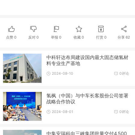
点赞
0
反对
0
举报 0
收藏 0
打赏
0
分享
62
中科轩达布局建设国内最大固态储氢材
料专业生产基地
2024-08-10
0评论
氢枫（中国）与中车长客股份公司签署
战略合作协议
2024-08-01
0评论
中集安瑞科向三峡集团批量交付4,500