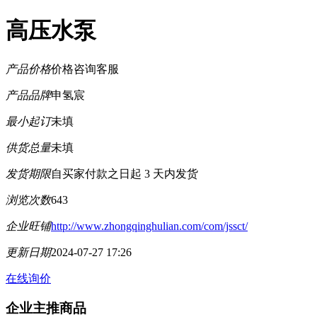
高压水泵
产品价格
价格咨询客服
产品品牌
申氢宸
最小起订
未填
供货总量
未填
发货期限
自买家付款之日起
3
天内发货
浏览次数
643
企业旺铺
http://www.zhongqinghulian.com/com/jssct/
更新日期
2024-07-27 17:26
在线询价
企业主推商品