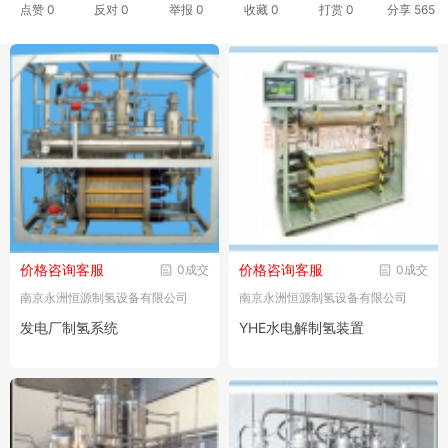
点赞
0
反对
0
举报 0
收藏 0
打赏
0
分享
565
价格咨询客服
价格咨询客服
0成交
0成交
南京永洲恒源制氢设备有限公司
南京永洲恒源制氢设备有限公司
发电厂制氢系统
YHE水电解制氢装置