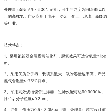
处理量为5Nm³/h～500Nm³/h，可生产纯度为99.999%以
上的高纯氢，广泛应用于
电子、冶金、化工、玻璃、新能源
等行业。
技术特点：
1、采用钯铂双金属脱氧催化剂，脱氧效果可达含氧量≤1pp
m。
2、采用优质分子筛，装填系数大，吸附容量速率高，产品
氢气含湿量
≤-75℃露点。
3、采用高效烧结镍管过滤器，过滤效能可达99.9999%，
除尘后分子粒
度≤0.3μm。
4、纯化工作压力0.5～3.0Mpa可调，处理量可超过设计值