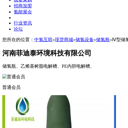
招商加盟
氢能展会
行业资讯
论坛
您所在的位置：
中氢互联
现货商城
储氢设备
储氢瓶
Ⅳ型储
>
>
>
>
河南菲迪泰环境科技有限公司
储氢瓶、乙烯基树脂电解槽、PE内胆电解槽、
普通会员