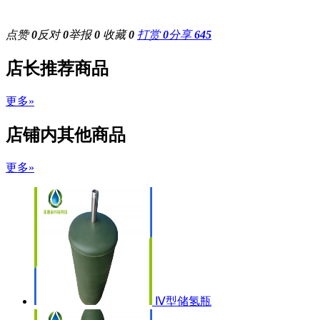
点赞
0
反对
0
举报
0
收藏
0
打赏
0
分享
645
店长推荐商品
更多»
店铺内其他商品
更多»
Ⅳ型储氢瓶