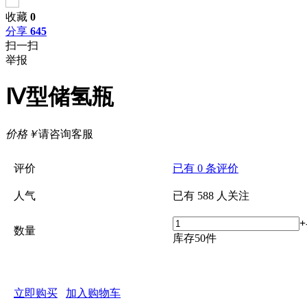
收藏
0
分享
645
扫一扫
举报
Ⅳ型储氢瓶
价格
￥
请咨询客服
评价
已有
0
条评价
人气
已有
588
人关注
+
数量
库存
50
件
立即购买
加入购物车