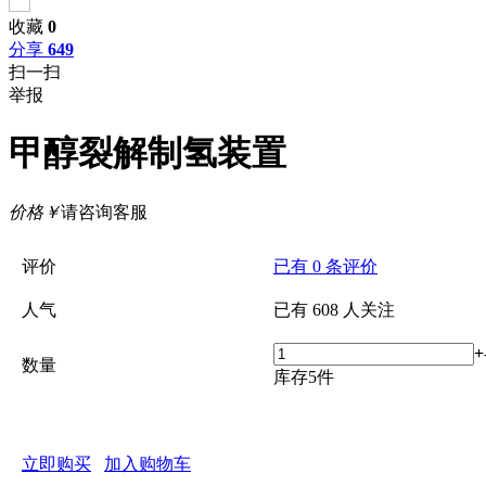
收藏
0
分享
649
扫一扫
举报
甲醇裂解制氢装置
价格
￥
请咨询客服
评价
已有
0
条评价
人气
已有
608
人关注
+
数量
库存
5
件
立即购买
加入购物车