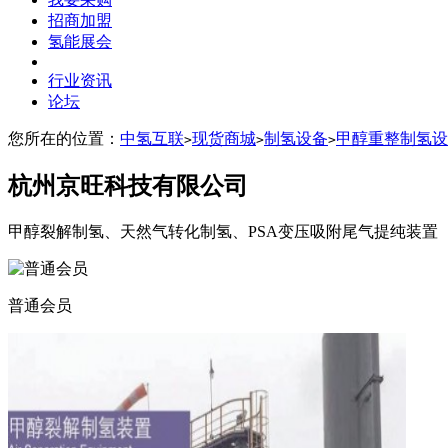
招商加盟
氢能展会
行业资讯
论坛
您所在的位置：
中氢互联
现货商城
制氢设备
甲醇重整制氢设
>
>
>
杭州京旺科技有限公司
甲醇裂解制氢、天然气转化制氢、PSA变压吸附尾气提纯装置
普通会员