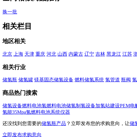
换一批
相关栏目
地区相关
北京
上海
天津
重庆
河北
山西
内蒙古
辽宁
吉林
黑龙江
江苏
相关行业
储氢瓶
储氢罐
镁基固态储氢设备
燃料储氢系统
氢管道
瓶阀
氢
商品热门搜索
储氢设备
燃料电池
氢燃料电池
储氢
制氢设备
加氢站建设
PEM电
氢能
35Mpa
氢燃料电池系统
仪器
还没找到您需要的
储氢瓶产品
？立即发布您的求购意向，让
储
立即发布求购意向