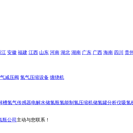
浙江
安徽
福建
江西
山东
河南
湖北
湖南
广东
广西
海南
四川
贵
气减压阀
氢气压缩设备
缠绕机
解槽
氢气传感器
电解水
储氢瓶
氢能
制氢
压缩机
储氢罐
分析仪
吸氢
氢瓶公司
主动与您联系！