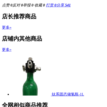
点赞
0
反对
0
举报
0
收藏
0
打赏
0
分享
541
店长推荐商品
更多»
店铺内其他商品
更多»
钛系固态储氢瓶-1L
全网相似商品推荐