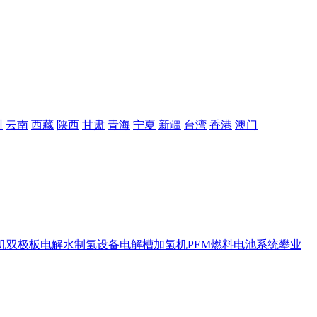
州
云南
西藏
陕西
甘肃
青海
宁夏
新疆
台湾
香港
澳门
机
双极板
电解水制氢设备
电解槽
加氢机
PEM
燃料电池系统
攀业