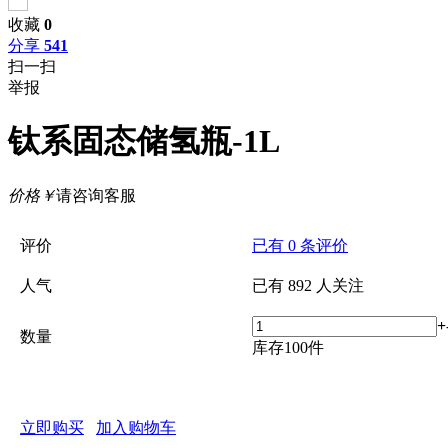
收藏
0
分享
541
扫一扫
举报
钛系固态储氢瓶-1L
价格
￥
请咨询客服
评价
已有
0
条评价
人气
已有
892
人关注
+
数量
库存
100
件
立即购买
加入购物车