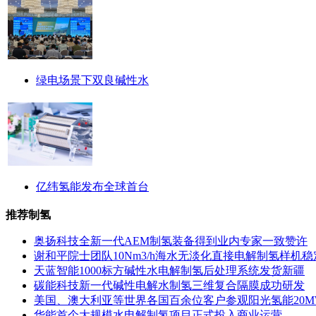
绿电场景下双良碱性水
亿纬氢能发布全球首台
推荐制氢
奥扬科技全新一代AEM制氢装备得到业内专家一致赞许
谢和平院士团队10Nm3/h海水无淡化直接电解制氢样机稳
天蓝智能1000标方碱性水电解制氢后处理系统发货新疆
碳能科技新一代碱性电解水制氢三维复合隔膜成功研发
美国、澳大利亚等世界各国百余位客户参观阳光氢能20
华能首个大规模水电解制氢项目正式投入商业运营