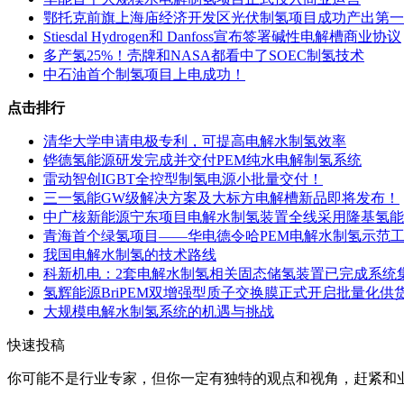
鄂托克前旗上海庙经济开发区光伏制氢项目成功产出第一立方氢
Stiesdal Hydrogen和 Danfoss宣布签署碱性电解槽商业协议
多产氢25%！壳牌和NASA都看中了SOEC制氢技术
中石油首个制氢项目上电成功！
点击排行
清华大学申请电极专利，可提高电解水制氢效率
铧德氢能源研发完成并交付PEM纯水电解制氢系统
雷动智创IGBT全控型制氢电源小批量交付！
三一氢能GW级解决方案及大标方电解槽新品即将发布！
中广核新能源宁东项目电解水制氢装置全线采用隆基氢能
青海首个绿氢项目——华电德令哈PEM电解水制氢示范
我国电解水制氢的技术路线
科新机电：2套电解水制氢相关固态储氢装置已完成系统
氢辉能源BriPEM双增强型质子交换膜正式开启批量化供
大规模电解水制氢系统的机遇与挑战
快速投稿
你可能不是行业专家，但你一定有
独特的观点和视角
，赶紧和