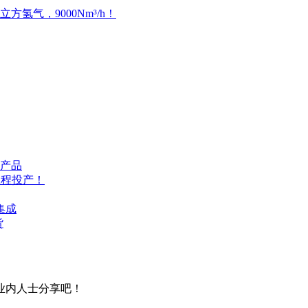
气，9000Nm³/h！
产品
工程投产！
集成
货
业内人士分享吧！