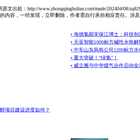
p://www.zhongqinghulian.com/made/202404/
容，一经发现，立即删除，作者需自行承担相应责任。涉及到版权或其
• 海德氢能宋保江博士：科技
• 天蓝智能1000标方碱性水
• 中车山东风电公司1200标
• 重大突破！“绿氢”！
• 威立雅与中华煤气合作启动
甲醇项目建设进度如何？