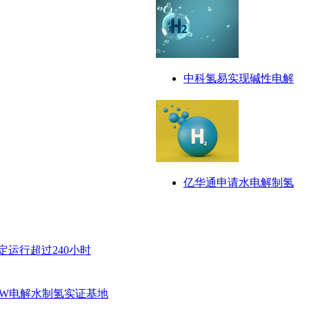
中科氢易实现碱性电解
亿华通申请水电解制氢
定运行超过240小时
MW电解水制氢实证基地