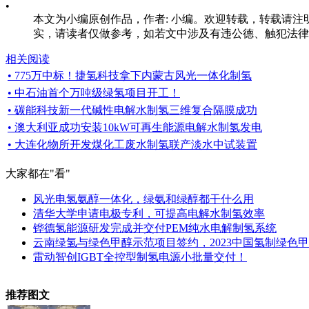
•
本文为小编原创作品，作者: 小编。欢迎转载，转载请注明原文出处：htt
实，请读者仅做参考，如若文中涉及有违公德、触犯法律的内
相关阅读
• 775万中标！捷氢科技拿下内蒙古风光一体化制氢
• 中石油首个万吨级绿氢项目开工！
• 碳能科技新一代碱性电解水制氢三维复合隔膜成功
• 澳大利亚成功安装10kW可再生能源电解水制氢发电
• 大连化物所开发煤化工废水制氢联产淡水中试装置
大家都在
"看"
风光电氢氨醇一体化，绿氨和绿醇都干什么用
清华大学申请电极专利，可提高电解水制氢效率
铧德氢能源研发完成并交付PEM纯水电解制氢系统
云南绿氢与绿色甲醇示范项目签约，2023中国氢制绿色
雷动智创IGBT全控型制氢电源小批量交付！
推荐图文