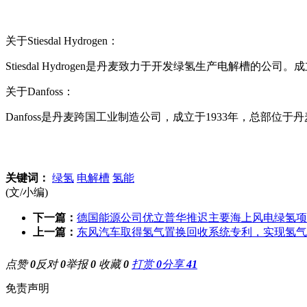
关于Stiesdal Hydrogen：
Stiesdal Hydrogen是丹麦致力于开发绿氢生产电解槽的公
关于Danfoss：
Danfoss是丹麦跨国工业制造公司，成立于1933年，总
关键词：
绿氢
电解槽
氢能
(文/小编)
下一篇：
德国能源公司优立普华推迟主要海上风电绿氢项
上一篇：
东风汽车取得氢气置换回收系统专利，实现氢气
点赞
0
反对
0
举报
0
收藏
0
打赏
0
分享
41
免责声明