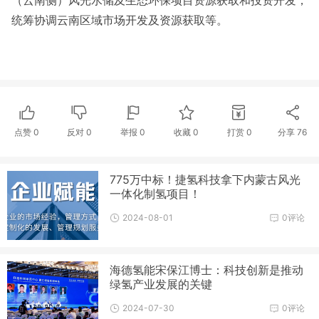
（云南侧）风光水储及生态环保项目资源获取和投资开发，
统筹协调云南区域市场开发及资源获取等。
点赞
0
反对
0
举报 0
收藏 0
打赏
0
分享
76
775万中标！捷氢科技拿下内蒙古风光
一体化制氢项目！
2024-08-01
0评论
海德氢能宋保江博士：科技创新是推动
绿氢产业发展的关键
2024-07-30
0评论