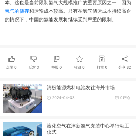
本。这也是当前限制氢气大规模推广的重要原因之一，因为
氢气的储存
和运输成本较高。只有在氢气储运成本持续高企
的情况下，中国的氢能发展将继续受到严重的限制。
点赞
0
反对
0
举报 0
收藏 0
打赏
0
分享
82
清极能源燃料电池发往海外市场
2024-04-03
0评论
液化空气在津新氢气充装中心举行动工
仪式