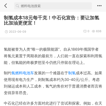
制氢成本18元每千克！中石化宣告：要让加氢
比加油更便宜！
0
636
2023-06-09
氢能被誉为人类“唯一的极限能源”。自从1869年俄国学者
将氢元素置于周期表的最前方，人们就一直在探索和利用氢
能，但氢能的终极梦想至今仍然只停留在理论上。
制约
氢燃料电池车
发展的一个难题在于
制氢
成本过高。如果
使用现有电力生产，则制氢成本约为30-40元/公斤。考虑
到储运成本和人工成本，氢气的售价对于普通消费者而言将
变得异常昂贵。
中石化已经在许多方面对此进行了尝试和探索。例如，在天