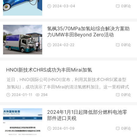
2024-03-04
0评论
氢枫35/70MPa加氢站综合解决方案助
力UMW丰田Beyond Zero活动
2024-02-22
0评论
HNOI新技术CHRS成功为丰田Mirai加氢
近日，HNOI国际公司(HNOI)宣布，利用其新技术CHRS(紧凑型
加氢站)，成功演示了丰田Mirai的清洁氢燃料加注。这一里程碑式
的成就发生在德克萨斯州休斯顿的一个氢气工作场所，此举标志
2024-01-11
294
0评论
着推进清洁和绿色氢燃料补给基础设施的飞跃，也巩固了CHRS作
为氢基技术和基础设施领域的变革性解决方案。
2024年1月1日起降低部分燃料电池零
部件进口关税
2024-01-09
0评论