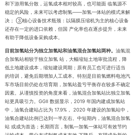
和下游用氢分散，运氢成本相对较高，也可能面 临氢源不
稳定的风险，未来可以考虑制氢——加氢一体站的模式来解
决； ③核心设备技术瓶颈：以隔膜压缩机为主的核心设备
还存在一定的进口依赖，但国 产化率也在逐步提升，未来
有助于降低设备采购成本。
目前加氢站分为独立加氢站和油氢混合加氢站两种。
油氢混
合加氢站相较于独立加氢 站，大幅缩短土地审批流程，降
低土地建设成本，缩短建设周期；原有员工也可进行适当
的培训，避免后期增加人工成本。特别是目前氢燃料电池汽
车市场目前仍处在培育期，加氢站盈亏平衡存在较多不确定
因素。从谨慎投资的角度来看，油氢混合加氢站比独立加氢
站更具吸引力。GGII 数据显示，2019 年国内建成加氢站
中，油氢合建站占比为 17.9%， 2020 年建设的加氢站中，
油氢合建站比例已达到一半左右。中短期内，油氢混合加氢
站 或成为首选；长期而言，制氢—加氢一体站可有效节约