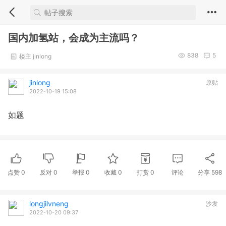
国内加氢站，会成为主流吗？
838
5
楼主 jinlong
jinlong
原贴
2022-10-19 15:08
如题
点赞
0
反对
0
举报 0
收藏 0
打赏
0
评论
分享
598
longjilvneng
沙发
2022-10-20 09:37