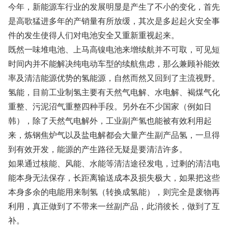
今年，新能源车行业的发展明显是产生了不小的变化，首先
是高歌猛进多年的产销量有所放缓，其次是多起起火安全事
件的发生使得人们对电池安全又重新重视起来。
既然一味堆电池、上马高镍电池来增续航并不可取，可见短
时间内并不能解决纯电动车型的续航焦虑，那么兼顾补能效
率及清洁能源优势的氢能源，自然而然又回到了主流视野。
氢能，目前工业制氢主要有天然气电解、水电解、褐煤气化
重整、污泥沼气重整四种手段。另外在不少国家（例如日
韩），除了天然气电解外，工业副产氢也能被有效利用起
来，炼钢焦炉气以及盐电解都会大量产生副产品氢，一旦得
到有效开发，能源的产生路径无疑是要清洁许多。
如果通过核能、风能、水能等清洁途径发电，过剩的清洁电
能本身无法保存，长距离输送成本及损失极大，如果把这些
本身多余的电能用来制氢（转换成氢能），则完全是废物再
利用，真正做到了不带来一丝副产品，此消彼长，做到了互
补。