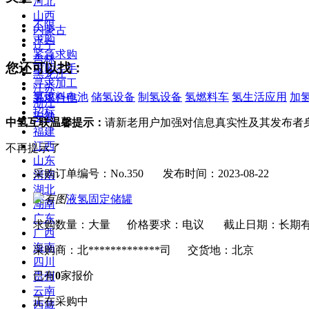
河北
山西
不限
内蒙古
求购
辽宁
紧急求购
吉林
您还可以找：
求购二手
黑龙江
寻求加工
江苏
氢燃料电池
储氢设备
制氢设备
氢燃料车
氢生活应用
加
寻求合作
浙江
招标
安徽
中氢互联温馨提示：
请新老用户加强对信息真实性及其发布者
福建
江西
不再提示了
山东
采购订单编号：No.350
发布时间：2023-08-22
河南
湖北
液氢固定储罐
湖南
广东
求购数量：大量
价格要求：电议
截止日期：长期
广西
海南
采购商：北*************司
交货地：北京
四川
已有
0
家报价
贵州
云南
正在采购中
西藏