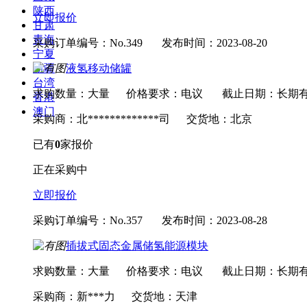
陕西
立即报价
甘肃
青海
采购订单编号：No.349
发布时间：2023-08-20
宁夏
液氢移动储罐
新疆
台湾
求购数量：大量
价格要求：电议
截止日期：长期
香港
澳门
采购商：北*************司
交货地：北京
已有
0
家报价
正在采购中
立即报价
采购订单编号：No.357
发布时间：2023-08-28
插拔式固态金属储氢能源模块
求购数量：大量
价格要求：电议
截止日期：长期
采购商：新***力
交货地：天津