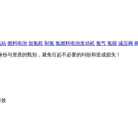
氢站
燃料电池
加氢机
制氢
氢燃料电池发动机
氢气
氢能
减压阀
身份与资质的甄别，避免引起不必要的纠纷和造成损失！
有效