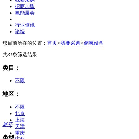
招商加盟
氢能展会
行业资讯
论坛
您目前所在的位置：
首页
>
我要采购
>
储氢设备
共
31
条筛选结果
类目：
不限
地区：
不限
北京
上海
展开
天津
重庆
类型：