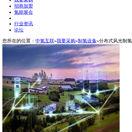
招商加盟
氢能展会
行业资讯
论坛
您所在的位置：
中氢互联
我要采购
制氢设备
分布式风光制氢
>
>
>