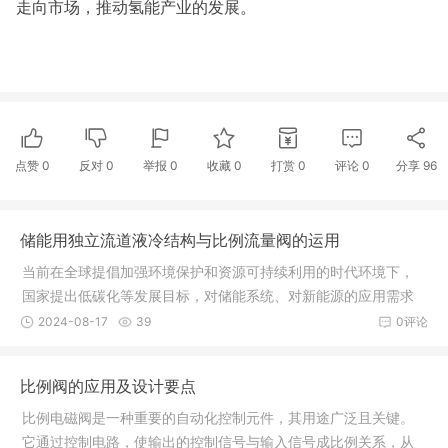
走向市场，推动氢能产业的发展。
点赞
0
反对
0
举报 0
收藏 0
打赏
0
评论
0
分享
96
储能用独立流道液冷结构与比例流量阀的运用
当前在全球提倡加强环境保护和资源可持续利用的时代环境下，
国家提出低碳化等发展目标，对储能系统、对新能源的应用需求
逐步增长，储能技术是新能源取代传统化石能源的重要部分，开
2024-08-17
39
0评论
发具有更长的循环寿命、更高的能量密度以及更好的安全性能的
储能技术已经成为国内外研究的热门课题。与其他储能电池技术
比例阀的应用及设计要点
相比，目前锂电池储能
比例电磁阀是一种重要的自动化控制元件，其用途广泛且关键。
它通过控制电路，使输出的控制信号与输入信号成比例关系，从