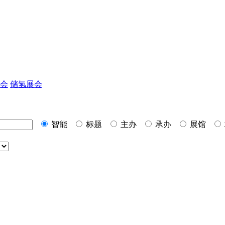
会
储氢展会
智能
标题
主办
承办
展馆