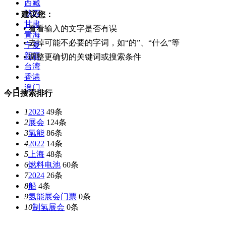
西藏
陕西
建议您：
甘肃
• 看看输入的文字是否有误
青海
• 去掉可能不必要的字词，如“的”、“什么”等
宁夏
新疆
• 调整更确切的关键词或搜索条件
台湾
香港
澳门
今日搜索排行
1
2023
49条
2
展会
124条
3
氢能
86条
4
2022
14条
5
上海
48条
6
燃料电池
60条
7
2024
26条
8
船
4条
9
氢能展会门票
0条
10
制氢展会
0条