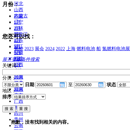
月份：
河北
山西
内蒙古
不限
辽宁
1月
吉林
2月
黑龙江
3月
您还可以找：
江苏
4月
浙江
5月
氢能
2023
展会
2024
2022
上海
燃料电池
船
氢燃料电池展
安徽
6月
福建
7月
展开更多条件搜索
江西
8月
关键词：
山东
9月
河南
10月
分类：
湖北
11月
日期
至
状态
湖南
12月
地区：
广东
排序
广西
海南
四川
贵州
抱歉，没有找到相关的内容。
云南