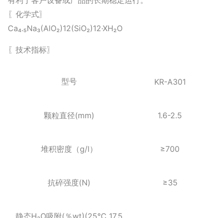
有利于客户设备或产品的长期稳定运行。
〖化学式〗
Ca₄.₅Na₃(AlO₂)12(SiO₂)12·XH₂O
〖技术指标〗
KR-A301
型号
(mm)
1.6-2.5
颗粒直径
g/l
≥700
堆积密度（
）
(N)
≥35
抗碎强度
H₂O
(
wt)(25℃ 17.5
静态
吸附
％