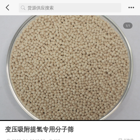
1/1
变压吸附提氢专用分子筛