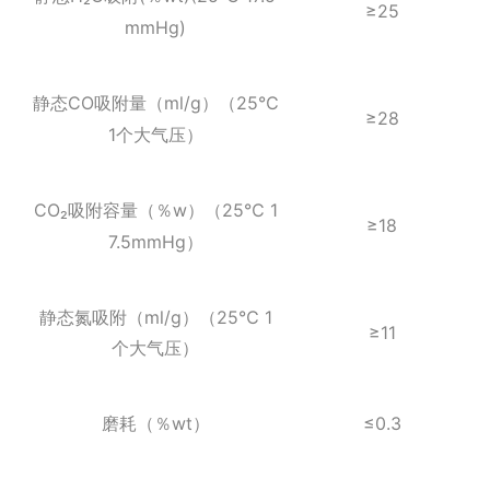
≥25
mmHg)
CO
ml/g
25℃
静态
吸附量（
）（
≥28
1
个大气压）
CO₂
w
25℃ 1
吸附容量（％
）（
≥18
7.5mmHg
）
ml/g
25℃ 1
静态氮吸附（
）（
≥11
个大气压）
wt
≤0.3
磨耗（％
）