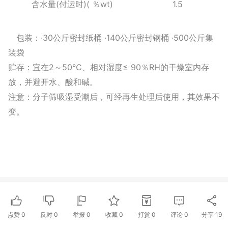
(
)(
wt)
1.5
含水量
付运时
％
·30
·140
·500
包装：
公斤密封纸桶
公斤密封钢桶
公斤集
装袋
2
50℃
≤ 90
RH
贮存：宜在
～
、相对湿度
％
的干燥室内存
放，并避开水、酸和碱。
注意：分子筛吸湿受潮后，可经再生处理后使用，其效果不
变。
点赞
0
反对
0
举报 0
收藏 0
打赏
0
评论
0
分享
19