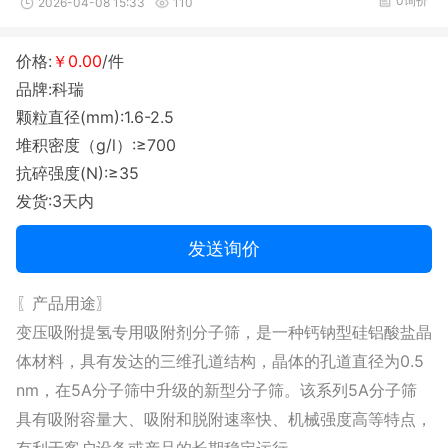
0询价
2026-04-08 15:33
110
价格:
￥0.00
/件
品牌:科瑞
颗粒直径(mm):1.6-2.5
堆积密度（g/l）:≥700
抗碎强度(N):≥35
发货:3天内
发送询价
〖产品用途〗
变压吸附提氢专用吸附剂分子筛，是一种钙钠型硅铝酸盐晶
0.5
体材料，具有发达的三维孔道结构，晶体的孔道直径为
nm
5A
5A
，在
分子筛中升级的新型分子筛。该系列
分子筛
具有吸附容量大、吸附和脱附速率快、机械强度高等特点，